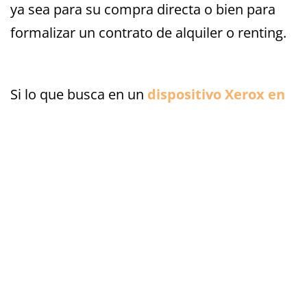
ya sea para su compra directa o bien para
formalizar un contrato de alquiler o renting.
Si lo que busca en un
dispositivo Xerox en
Madrid
, en
Docuimpresión
le podemos
ofrecer el servicio de
renting directo de
Xerox
, por el cual dejará atrás cualquier
posible preocupación gracias a todas las
ventajas de este programa. Su máquina
incluirá una
conexión remota
gracias a la
cual nuestro equipo técnico podrá controlar
el aparato a distancia, haciendo análisis y
operando sin tener que molestarle o quitarle