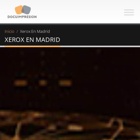
Saltar
al
My
contenido
Inicio
/
Xerox En Madrid
CMS
XEROX EN MADRID