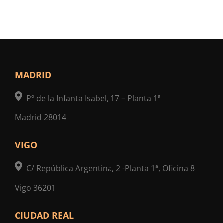
MADRID
Pº de la Infanta Isabel, 17 – Planta 1ª
Madrid 28014
VIGO
C/ República Argentina, 2 -Planta 1ª, Oficina 8
Vigo 36201
CIUDAD REAL