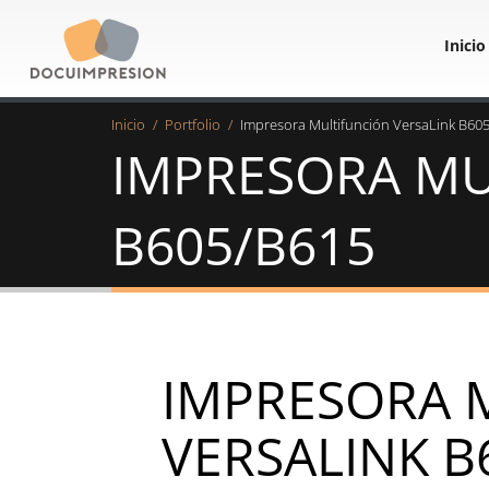
Saltar
Inicio
al
contenido
My
Inicio
/
Portfolio
/
Impresora Multifunción VersaLink B60
CMS
IMPRESORA MU
B605/B615
IMPRESORA 
VERSALINK B