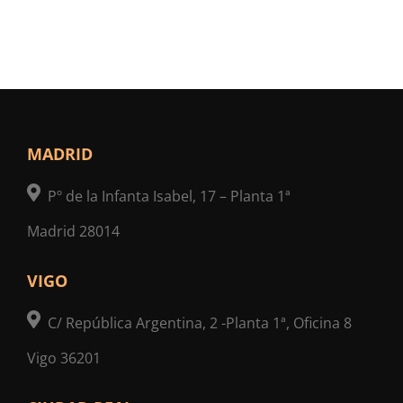
MADRID
Pº de la Infanta Isabel, 17 – Planta 1ª
Madrid 28014
VIGO
C/ República Argentina, 2 -Planta 1ª, Oficina 8
Vigo 36201